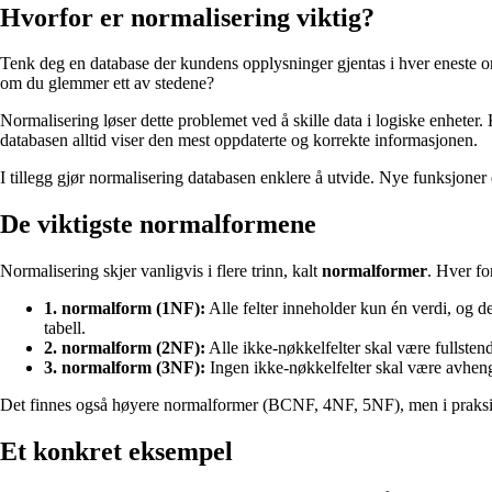
Hvorfor er normalisering viktig?
Tenk deg en database der kundens opplysninger gjentas i hver eneste o
om du glemmer ett av stedene?
Normalisering løser dette problemet ved å skille data i logiske enheter. 
databasen alltid viser den mest oppdaterte og korrekte informasjonen.
I tillegg gjør normalisering databasen enklere å utvide. Nye funksjoner e
De viktigste normalformene
Normalisering skjer vanligvis i flere trinn, kalt
normalformer
. Hver fo
1. normalform (1NF):
Alle felter inneholder kun én verdi, og d
tabell.
2. normalform (2NF):
Alle ikke-nøkkelfelter skal være fullste
3. normalform (3NF):
Ingen ikke-nøkkelfelter skal være avhengig
Det finnes også høyere normalformer (BCNF, 4NF, 5NF), men i praksis er 
Et konkret eksempel