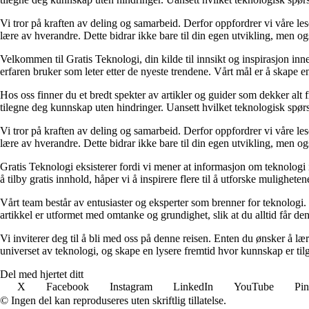
Vi tror på kraften av deling og samarbeid. Derfor oppfordrer vi våre les
lære av hverandre. Dette bidrar ikke bare til din egen utvikling, men o
Velkommen til Gratis Teknologi, din kilde til innsikt og inspirasjon inn
erfaren bruker som leter etter de nyeste trendene. Vårt mål er å skape e
Hos oss finner du et bredt spekter av artikler og guider som dekker alt f
tilegne deg kunnskap uten hindringer. Uansett hvilket teknologisk spørs
Vi tror på kraften av deling og samarbeid. Derfor oppfordrer vi våre les
lære av hverandre. Dette bidrar ikke bare til din egen utvikling, men o
Gratis Teknologi eksisterer fordi vi mener at informasjon om teknologi 
å tilby gratis innhold, håper vi å inspirere flere til å utforske mulighet
Vårt team består av entusiaster og eksperter som brenner for teknologi. 
artikkel er utformet med omtanke og grundighet, slik at du alltid får de
Vi inviterer deg til å bli med oss på denne reisen. Enten du ønsker å læ
universet av teknologi, og skape en lysere fremtid hvor kunnskap er tilgj
Del med hjertet ditt
X
Facebook
Instagram
LinkedIn
YouTube
Pin
© Ingen del kan reproduseres uten skriftlig tillatelse.