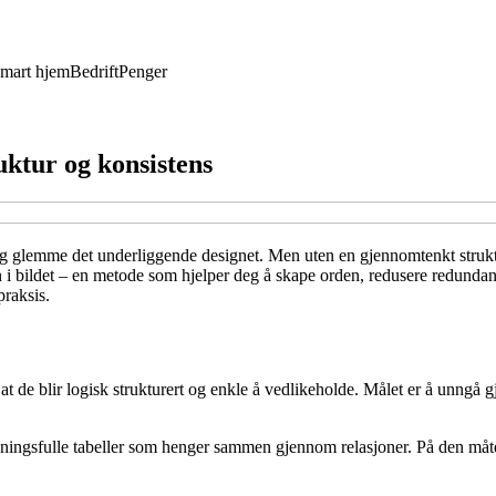
mart hjem
Bedrift
Penger
uktur og konsistens
 og glemme det underliggende designet. Men uten en gjennomtenkt struktu
 i bildet – en metode som hjelper deg å skape orden, redusere redundan
praksis.
at de blir logisk strukturert og enkle å vedlikeholde. Målet er å unngå g
meningsfulle tabeller som henger sammen gjennom relasjoner. På den må