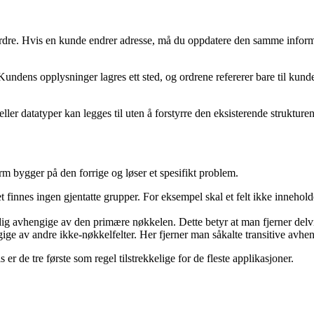
rdre. Hvis en kunde endrer adresse, må du oppdatere den samme informa
Kundens opplysninger lagres ett sted, og ordrene refererer bare til kunde
ller datatyper kan legges til uten å forstyrre den eksisterende strukturen
rm bygger på den forrige og løser et spesifikt problem.
et finnes ingen gjentatte grupper. For eksempel skal et felt ikke inneho
ndig avhengige av den primære nøkkelen. Dette betyr at man fjerner delv
e av andre ikke-nøkkelfelter. Her fjerner man såkalte transitive avhengi
de tre første som regel tilstrekkelige for de fleste applikasjoner.