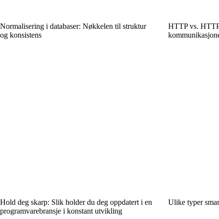
Normalisering i databaser: Nøkkelen til struktur
HTTP vs. HTTPS:
og konsistens
kommunikasjone
Hold deg skarp: Slik holder du deg oppdatert i en
Ulike typer smar
programvarebransje i konstant utvikling