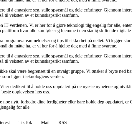
ere til å engasjere seg, stille spørsmål og dele erfaringer. Gjennom inte
gså til veksten av et kunnskapsrikt samfunn.
en IT-verdenen. Vi er her for å gjøre teknologi tilgjengelig for alle, e
n plattform hvor alle kan føle seg hjemme i den stadig skiftende digitale
ra programvareanmeldelser og tips til sikkerhet på nettet. Vi legger stor 
mål du måtte ha, er vi her for å hjelpe deg med å finne svarene.
ere til å engasjere seg, stille spørsmål og dele erfaringer. Gjennom inte
gså til veksten av et kunnskapsrikt samfunn.
ikke skal være begrenset til en utvalgt gruppe. Vi ønsker å bryte ned ba
ene som ligger i teknologiens verden.
Vi er dedikert til å holde oss oppdatert på de nyeste nyhetene og utvikli
n beste opplevelsen hos oss.
re noe nytt, forbedre dine ferdigheter eller bare holde deg oppdatert, er
engelig for alle.
terest
TikTok
Mail
RSS