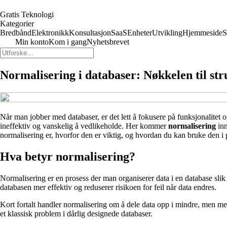
Gratis Teknologi
Kategorier
Bredbånd
Elektronikk
Konsultasjon
SaaS
Enheter
Utvikling
Hjemmeside
S
Min konto
Kom i gang
Nyhetsbrevet
Normalisering i databaser: Nøkkelen til str
Når man jobber med databaser, er det lett å fokusere på funksjonalitet
ineffektiv og vanskelig å vedlikeholde. Her kommer
normalisering
inn
normalisering er, hvorfor den er viktig, og hvordan du kan bruke den i 
Hva betyr normalisering?
Normalisering er en prosess der man organiserer data i en database slik 
databasen mer effektiv og reduserer risikoen for feil når data endres.
Kort fortalt handler normalisering om å dele data opp i mindre, men 
et klassisk problem i dårlig designede databaser.