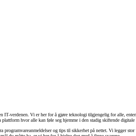
en IT-verdenen. Vi er her for å gjøre teknologi tilgjengelig for alle, e
n plattform hvor alle kan føle seg hjemme i den stadig skiftende digitale
ra programvareanmeldelser og tips til sikkerhet på nettet. Vi legger stor 
mål du måtte ha, er vi her for å hjelpe deg med å finne svarene.