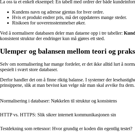
La oss ta et enkelt eksempel: En tabell med ordrer der både kundeinform
Kundens navn og adresse gjentas for hver ordre.
Hvis et produkt endrer pris, må det oppdateres mange steder.
Risikoen for uoverensstemmelser øker.
Ved å normalisere databasen deler man dataene opp i tre tabeller:
Kund
konsistent struktur der endringer kun må gjøres ett sted.
Ulemper og balansen mellom teori og praks
Selv om normalisering har mange fordeler, er det ikke alltid lurt å norma
spesielt i svært store databaser.
Derfor handler det om å finne riktig balanse. I systemer der lesehastighe
prinsippene, slik at man bevisst kan velge når man skal avvike fra dem.
Normalisering i databaser: Nøkkelen til struktur og konsistens
HTTP vs. HTTPS: Slik sikrer internett kommunikasjonen sin
Testdekning som rettesnor: Hvor grundig er koden din egentlig testet?